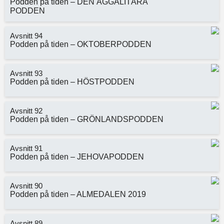
Podden på tiden – DEN ÄGGALITÄRA
PODDEN
Avsnitt 94
Podden på tiden – OKTOBERPODDEN
Avsnitt 93
Podden på tiden – HÖSTPODDEN
Avsnitt 92
Podden på tiden – GRÖNLANDSPODDEN
Avsnitt 91
Podden på tiden – JEHOVAPODDEN
Avsnitt 90
Podden på tiden – ALMEDALEN 2019
Avsnitt 89