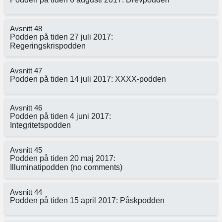
Avsnitt 48
Podden på tiden 27 juli 2017:
Regeringskrispodden
Avsnitt 47
Podden på tiden 14 juli 2017: XXXX-podden
Avsnitt 46
Podden på tiden 4 juni 2017:
Integritetspodden
Avsnitt 45
Podden på tiden 20 maj 2017:
Illuminatipodden (no comments)
Avsnitt 44
Podden på tiden 15 april 2017: Påskpodden