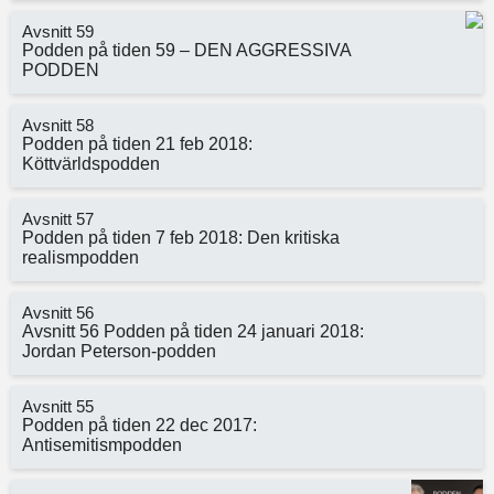
Avsnitt 59
Podden på tiden 59 – DEN AGGRESSIVA
PODDEN
Avsnitt 58
Podden på tiden 21 feb 2018:
Köttvärldspodden
Avsnitt 57
Podden på tiden 7 feb 2018: Den kritiska
realismpodden
Avsnitt 56
Avsnitt 56 Podden på tiden 24 januari 2018:
Jordan Peterson-podden
Avsnitt 55
Podden på tiden 22 dec 2017:
Antisemitismpodden