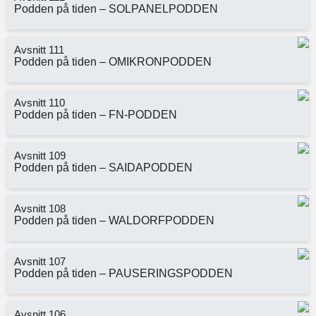
Podden på tiden – SOLPANELPODDEN
Avsnitt 111
Podden på tiden – OMIKRONPODDEN
Avsnitt 110
Podden på tiden – FN-PODDEN
Avsnitt 109
Podden på tiden – SAIDAPODDEN
Avsnitt 108
Podden på tiden – WALDORFPODDEN
Avsnitt 107
Podden på tiden – PAUSERINGSPODDEN
Avsnitt 106