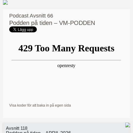
Podcast Avsnitt 66
Podden på tiden – VM-PODDEN
Visa koder för att baka in på egen sida
Avsnitt 118