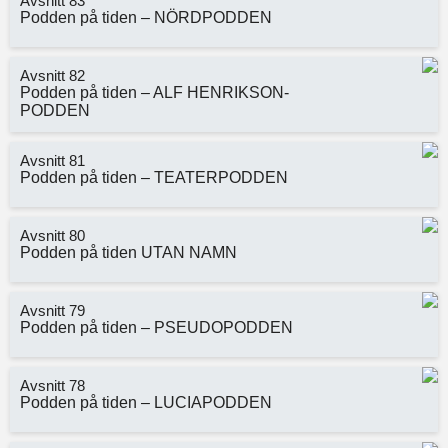
Avsnitt 83
Podden på tiden – NÖRDPODDEN
Avsnitt 82
Podden på tiden – ALF HENRIKSON-
PODDEN
Avsnitt 81
Podden på tiden – TEATERPODDEN
Avsnitt 80
Podden på tiden UTAN NAMN
Avsnitt 79
Podden på tiden – PSEUDOPODDEN
Avsnitt 78
Podden på tiden – LUCIAPODDEN