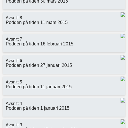
Podden på tiden 30 mars 2015
Avsnitt 8
Podden på tiden 11 mars 2015
Avsnitt 7
Podden på tiden 16 februari 2015
Avsnitt 6
Podden på tiden 27 januari 2015
Avsnitt 5
Podden på tiden 11 januari 2015
Avsnitt 4
Podden på tiden 1 januari 2015
Avsnitt 3