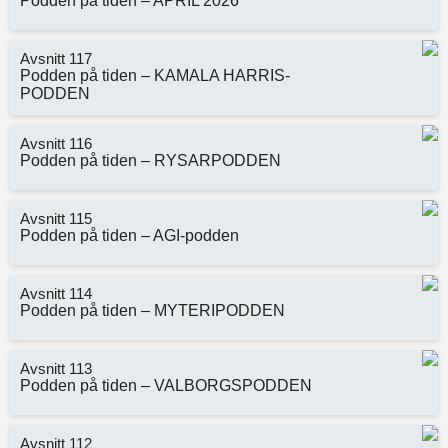
Podden på tiden – APRIL 2026
Avsnitt 117
Podden på tiden – KAMALA HARRIS-
PODDEN
Avsnitt 116
Podden på tiden – RYSARPODDEN
Avsnitt 115
Podden på tiden – AGI-podden
Avsnitt 114
Podden på tiden – MYTERIPODDEN
Avsnitt 113
Podden på tiden – VALBORGSPODDEN
Avsnitt 112